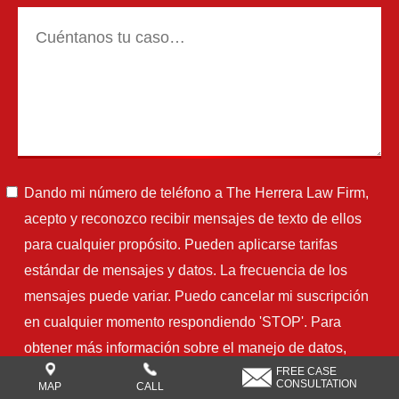
Dando mi número de teléfono a The Herrera Law Firm,
acepto y reconozco recibir mensajes de texto de ellos
para cualquier propósito. Pueden aplicarse tarifas
estándar de mensajes y datos. La frecuencia de los
mensajes puede variar. Puedo cancelar mi suscripción
en cualquier momento respondiendo 'STOP'. Para
obtener más información sobre el manejo de datos,
FREE CASE
visite
https://www.herreralaw.com/espanol/politica-de-
CONSULTATION
MAP
CALL